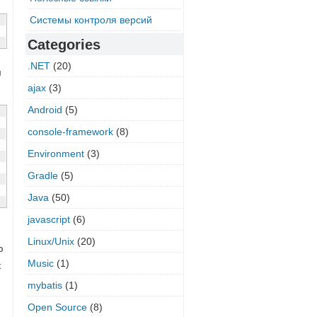
Системы контроля версий
Categories
.NET
(20)
м
ajax
(3)
Android
(5)
console-framework
(8)
Environment
(3)
Gradle
(5)
Java
(50)
javascript
(6)
Linux/Unix
(20)
ю
Music
(1)
к
mybatis
(1)
Open Source
(8)