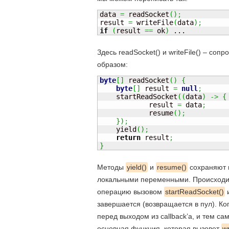
data 
=
 readSocket
(
)
;
result 
=
 writeFile
(
data
)
;
if
(
result 
==
 ok
)
 ...
Здесь readSocket() и writeFile() – с
образом:
byte
[
]
 readSocket
(
)
{
byte
[
]
 result 
=
null
;
    startReadSocket
(
(
data
)
->
{
	    result 
=
 data
;
	    resume
(
)
;
}
)
;
    yield
(
)
;
return
 result
;
}
Методы
yield()
и
resume()
сохраняют 
локальными переменными. Происходи
операцию вызовом
startReadSocket()
завершается (возвращается в пул). К
перед выходом из callback’a, и тем с
основная функция, которая вызовет
wr