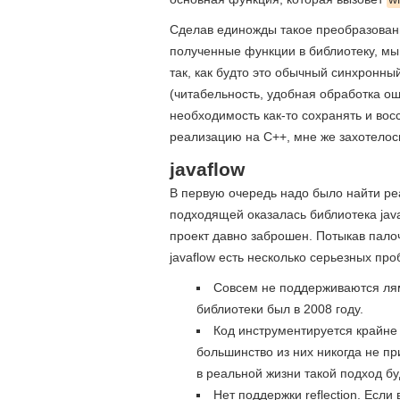
Сделав единожды такое преобразован
полученные функции в библиотеку, мы
так, как будто это обычный синхронн
(читабельность, удобная обработка ош
необходимость как-то сохранять и вос
реализацию на С++, мне же захотелось 
javaflow
В первую очередь надо было найти р
подходящей оказалась библиотека java
проект давно заброшен. Потыкав палоч
javaflow есть несколько серьезных про
Совсем не поддерживаются лямб
библиотеки был в 2008 году.
Код инструментируется крайне
большинство из них никогда не при
в реальной жизни такой подход б
Нет поддержки reflection. Есл