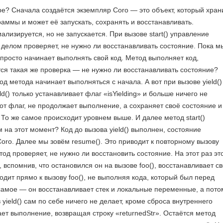
е? Сначала создаётся экземпляр Coro — это объект, который хран
аммы и может её запускать, сохранять и восстанавливать.
лизируется, но не запускается. При вызове start() управление
 делом проверяет, не нужно ли восстанавливать состояние. Пока м
) просто начинает выполнять свой код. Метод выполняет код,
ется такая же проверка — не нужно ли восстанавливать состояние?
од метода начинает выполняться с начала. А вот при вызове yield()
() только устанавливает флаг «isYielding» и больше ничего не
тот флаг, не продолжает выполнение, а сохраняет своё состояние и
. То же самое происходит уровнем выше. И далее метод start()
на этот момент? Код до вызова yield() выполнен, состояние
oro. Далее мы зовём resume(). Это приводит к повторному вызову
етод проверяет, не нужно ли восстановить состояние. На этот раз эт
 вспомнив, что остановился он на вызове foo(), восстанавливает с
дит прямо к вызову foo(), не выполняя кода, который был перед
 самое — он восстанавливает стек и локальные переменные, а пото
в yield() сам по себе ничего не делает, кроме сброса внутреннего
ает выполнение, возвращая строку «returnedStr». Остаётся метод