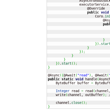
                AsynchronousSoc
                executorService
                    @Override

public
void
                        Coro.
in
                            @As
pub
                               
}
}
)
.
star
}
}
)
;
}
}
}
)
.
start
(
)
;
}
@Async
(
{
@Await
(
"read"
)
, @Await
(
public
static
void
 handle
(
Async
    ByteBuffer buffer 
=
 ByteBuf
Integer
 read 
=
 read
(
channel
    write
(
channel, outBuffer
)
;
    channel.
close
(
)
;
}