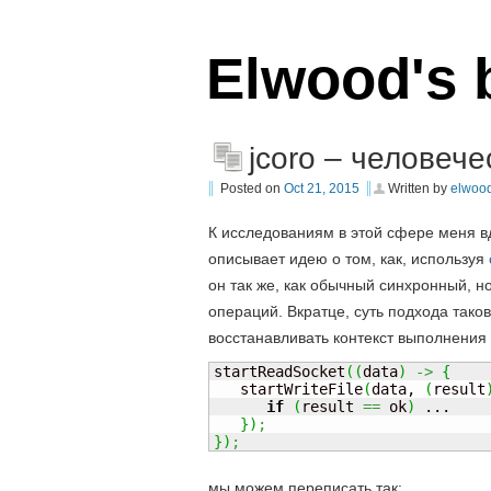
Elwood's 
jcoro – человеч
Posted on
Oct 21, 2015
Written by
elwoo
К исследованиям в этой сфере меня в
описывает идею о том, как, используя
он так же, как обычный синхронный, 
операций. Вкратце, суть подхода тако
восстанавливать контекст выполнения 
startReadSocket
(
(
data
)
->
{
   startWriteFile
(
data, 
(
result
if
(
result 
==
 ok
)
 ...

}
)
;
}
)
;
мы можем переписать так: