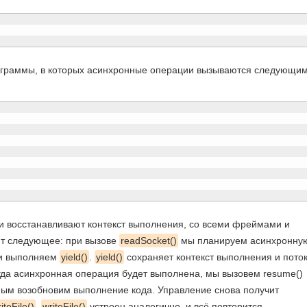
опрограммы, в которых асинхронные операции вызываются следующи
и восстанавливают контекст выполнения, со всеми фреймами и
т следующее: при вызове
readSocket()
мы планируем асинхронну
и выполняем
yield()
.
yield()
сохраняет контекст выполнения и пото
огда асинхронная операция будет выполнена, мы вызовем resume()
амым возобновим выполнение кода. Управление снова получит
iteFile()
.
writeFile()
устроен аналогично, и всё повторится.