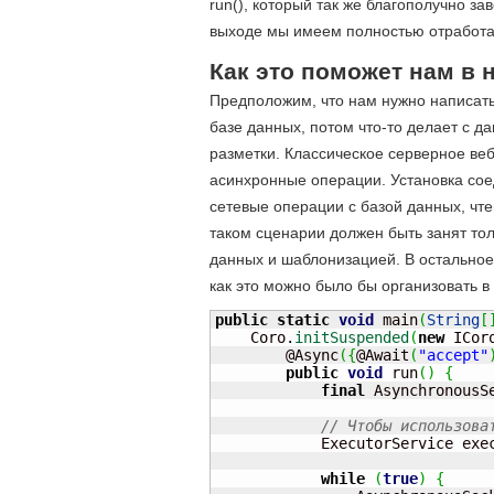
run(), который так же благополучно з
выходе мы имеем полностью отработа
Как это поможет нам в
Предположим, что нам нужно написать
базе данных, потом что-то делает с д
разметки. Классическое серверное ве
асинхронные операции. Установка соед
сетевые операции с базой данных, чте
таком сценарии должен быть занят то
данных и шаблонизацией. В остальное
как это можно было бы организовать в
public
static
void
 main
(
String
[
    Coro.
initSuspended
(
new
 ICor
        @Async
(
{
@Await
(
"accept"
public
void
 run
(
)
{
final
 AsynchronousS
// Чтобы использова
            ExecutorService exe
while
(
true
)
{