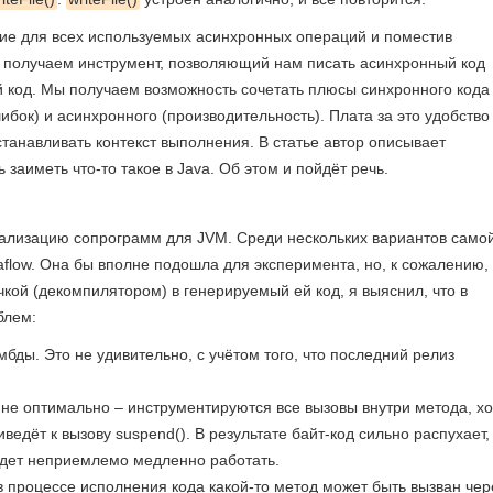
ие для всех используемых асинхронных операций и поместив
 получаем инструмент, позволяющий нам писать асинхронный код
ый код. Мы получаем возможность сочетать плюсы синхронного кода
ибок) и асинхронного (производительность). Плата за это удобство
станавливать контекст выполнения. В статье автор описывает
заиметь что-то такое в Java. Об этом и пойдёт речь.
еализацию сопрограмм для JVM. Среди нескольких вариантов само
flow. Она бы вполне подошла для эксперимента, но, к сожалению,
кой (декомпилятором) в генерируемый ей код, я выяснил, что в
блем:
ды. Это не удивительно, с учётом того, что последний релиз
 не оптимально – инструментируются все вызовы внутри метода, хо
ведёт к вызову suspend(). В результате байт-код сильно распухает,
удет неприемлемо медленно работать.
и в процессе исполнения кода какой-то метод может быть вызван чер