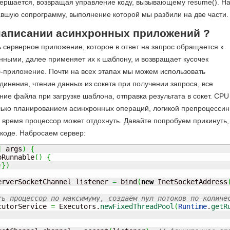
авершается, возвращая управление коду, вызывающему resume(). Н
вшую сопрограмму, выполнение которой мы разбили на две части.
 написании асинхронных приложений ?
 серверное приложение, которое в ответ на запрос обращается к
анными, далее применяет их к шаблону, и возвращает кусочек
б-приложение. Почти на всех этапах мы можем использовать
инения, чтение данных из сокета при получении запроса, все
ние файла при загрузке шаблона, отправка результата в сокет. CPU
лько планированием асинхронных операций, логикой препроцессин
 время процессор может отдохнуть. Давайте попробуем прикинуть,
 коде. Набросаем сервер:
]
 args
)
{
oRunnable
(
)
{
)
}
)
erverSocketChannel listener 
=
 bind
(
new
 InetSocketAddress
ть процессор по максимуму, создаём пул потоков по количе
cutorService 
=
 Executors.
newFixedThreadPool
(
Runtime
.
getR