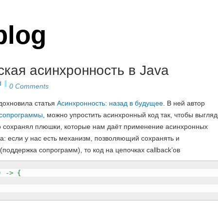
blog
еская асинхронность в Java
d
0 Comments
дохновила статья
Асинхронность: назад в будущее
. В ней автор
сопрограммы
, можно упростить асинхронный код так, чтобы выгля
но сохранял плюшки, которые нам даёт применение асинхронных
ва: если у нас есть механизм, позволяющий сохранять и
(поддержка сопрограмм), то код на цепочках callback’ов
)
->
{