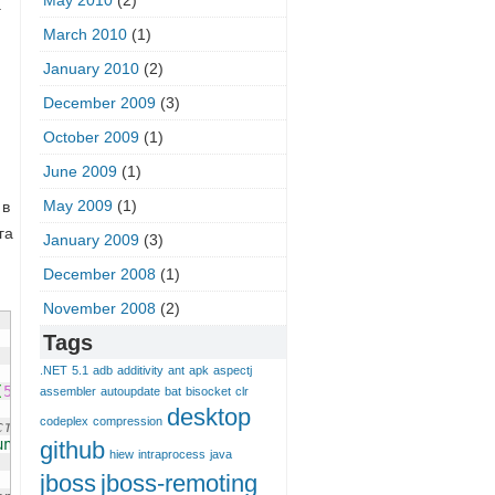
May 2010
(2)
а
March 2010
(1)
January 2010
(2)
December 2009
(3)
October 2009
(1)
June 2009
(1)
May 2009
(1)
 в
га
January 2009
(3)
December 2008
(1)
November 2008
(2)
Tags
.NET
5.1
adb
additivity
ant
apk
aspectj
(
5000
)
)
;
assembler
autoupdate
bat
bisocket
clr
desktop
codeplex
compression
ству ядер
untime
(
)
.
availableProcessors
(
)
)
;
github
hiew
intraprocess
java
jboss
jboss-remoting