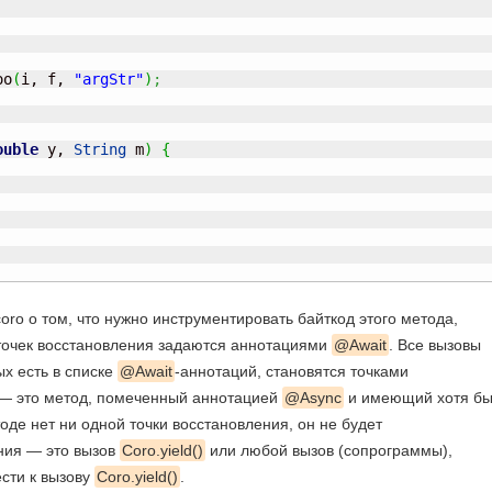
oo
(
i, f, 
"argStr"
)
;
ouble
 y, 
String
 m
)
{
coro о том, что нужно инструментировать байткод этого метода,
точек восстановления задаются аннотациями
@Await
. Все вызовы
х есть в списке
@Await
-аннотаций, становятся точками
 — это метод, помеченный аннотацией
@Async
и имеющий хотя б
оде нет ни одной точки восстановления, он не будет
ния — это вызов
Coro.yield()
или любой вызов (сопрограммы),
сти к вызову
Coro.yield()
.