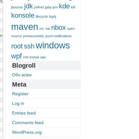
ерация
jdk
kde
jbossas
jni4net
jpda
jvm
kill
konsole
lifecycle
log4j
maven
nbox
mc
nat
open
инхронные операции,
source
printassembly
push-notifications
windows
root
ssh
wpf
xml
взлом
каи
Blogroll
Обо всём
Meta
Register
Log in
Entries feed
Comments feed
WordPress.org