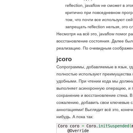
reflection, javaflow не сможет в 
критично при повседневном прогр
том, что почти все используют сей
запрещать reflection нельзя, это
Несмотря на всё это, javaflow помог р
восстановление состояния. Далее было
реализацию. По очевидным соображен
jcoro
Сопрограммы, добавляемые в язык, гд
полностью используют преимущества п
удобными. При чтении кода мы должны
выполняет асинхронную операцию, и п
сохранение и восстановление стека. В 
сожалению, добавить свои ключевые с
аннотациями! Выглядит всё это, конеч
нибудь. А пока так:
Coro coro 
=
 Coro.
initSuspended
(
    @Override
