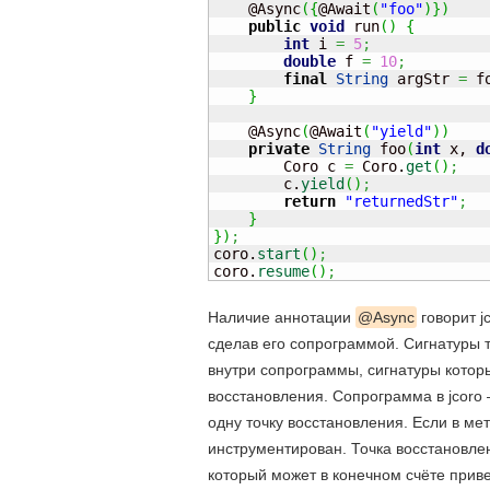
    @Async
(
{
@Await
(
"foo"
)
}
)
public
void
 run
(
)
{
int
 i 
=
5
;
double
 f 
=
10
;
final
String
 argStr 
=
 f
}
    @Async
(
@Await
(
"yield"
)
)
private
String
 foo
(
int
 x, 
d
        Coro c 
=
 Coro.
get
(
)
;
        c.
yield
(
)
;
return
"returnedStr"
;
}
}
)
;
coro.
start
(
)
;
coro.
resume
(
)
;
Наличие аннотации
@Async
говорит j
сделав его сопрограммой. Сигнатуры 
внутри сопрограммы, сигнатуры которы
восстановления. Сопрограмма в jcoro
одну точку восстановления. Если в мет
инструментирован. Точка восстановле
который может в конечном счёте приве