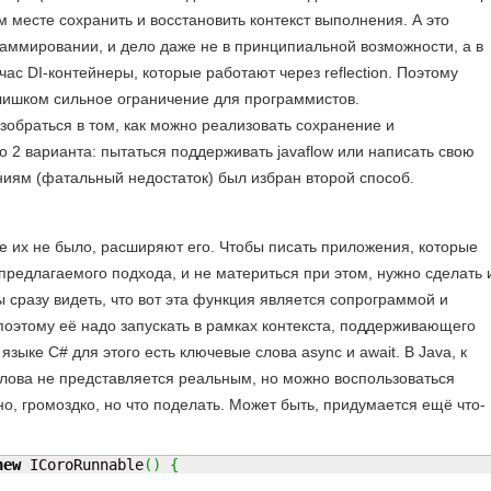
этом месте сохранить и восстановить контекст выполнения. А это
аммировании, и дело даже не в принципиальной возможности, а в
час DI-контейнеры, которые работают через reflection. Поэтому
 слишком сильное ограничение для программистов.
азобраться в том, как можно реализовать сохранение и
 2 варианта: пытаться поддерживать javaflow или написать свою
иям (фатальный недостаток) был избран второй способ.
е их не было, расширяют его. Чтобы писать приложения, которые
редлагаемого подхода, и не материться при этом, нужно сделать 
 сразу видеть, что вот эта функция является сопрограммой и
оэтому её надо запускать в рамках контекста, поддерживающего
языке C# для этого есть ключевые слова async и await. В Java, к
лова не представляется реальным, но можно воспользоваться
но, громоздко, но что поделать. Может быть, придумается ещё что-
new
 ICoroRunnable
(
)
{