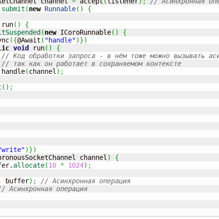
ketChannel channel 
=
 accept
(
listener
)
;
// Асинхронная оп
.
submit
(
new
Runnable
(
)
{
 run
(
)
{
itSuspended
(
new
 ICoroRunnable
(
)
{
ync
(
{
@Await
(
"handle"
)
}
)
lic
void
 run
(
)
{
// Код обработки запроса - в нём тоже можно вызывать ас
// так как он работает в сохраняемом контексте
 handle
(
channel
)
;
t
(
)
;
"write"
)
}
)
hronousSocketChannel channel
)
{
fer.
allocate
(
10
*
1024
)
;
, buffer
)
;
// Асинхронная операция
// Асинхронная операция