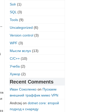
Solr
(1)
SQL
(3)
Tools
(9)
 –
Uncategorized
(6)
Version control
(3)
WPF
(3)
Мысли вслух
(13)
й
С/C++
(10)
Учеба
(2)
Хумор
(2)
Recent Comments
Иван Соколенко
on
Пускаем
тя
внешний траффик мимо VPN
 и
Andrzej
on
dotnet core: второй
подход к снаряду
ез