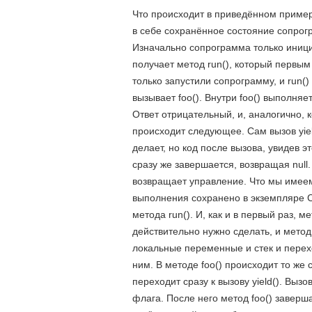
Что происходит в приведённом пример
в себе сохранённое состояние сопрогр
Изначально сопрограмма только инициа
получает метод run(), который первым
только запустили сопрограмму, и run(
вызывает foo(). Внутри foo() выполня
Ответ отрицательный, и, аналогично, к
происходит следующее. Сам вызов yield
делает, но код после вызова, увидев э
сразу же завершается, возвращая null
возвращает управление. Что мы имеем 
выполнения сохранено в экземпляре C
метода run(). И, как и в первый раз, м
действительно нужно сделать, и метод,
локальные переменные и стек и перехо
ним. В методе foo() происходит то же
переходит сразу к вызову yield(). Вызо
флага. После него метод foo() заверш