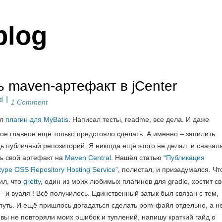
blog
ь maven-артефакт в jCenter
d
1 Comment
ал
плагин для MyBatis
. Написал тесты, readme, все дела. И даже
мое главное ещё только предстояло сделать. А именно – запилить
дь публичный репозиторий. Я никогда ещё этого не делал, и сначал
ть свой артефакт на
Maven Central
. Нашёл статью
“Публикация
ype OSS Repository Hosting Service”
, полистал, и призадумался. Чт
ил, что
gretty
, один из моих любимых плагинов для gradle, хостит с
– и вуаля ! Всё получилось. Единственный затык был связан с тем,
путь. И ещё пришлось догадаться сделать pom-файл отдельно, а н
вы не повторяли моих ошибок и туплений, напишу краткий гайд о