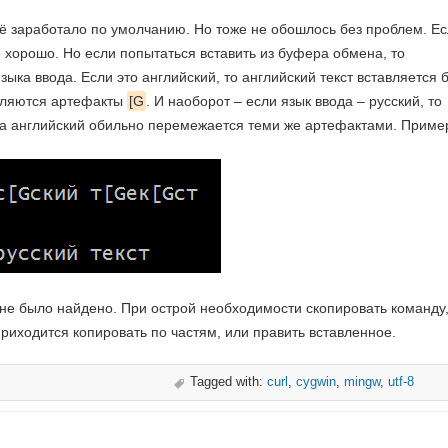
сё заработало по умолчанию. Но тоже не обошлось без проблем. Е
 хорошо. Но если попытаться вставить из буфера обмена, то
языка ввода. Если это английский, то английский текст вставляется 
являются артефакты
[G
. И наоборот – если язык ввода – русский, то
, а английский обильно перемежается теми же артефактами. Приме
 не было найдено. При острой необходимости скопировать команду,
приходится копировать по частям, или править вставленное.
Tagged with:
curl
,
cygwin
,
mingw
,
utf-8