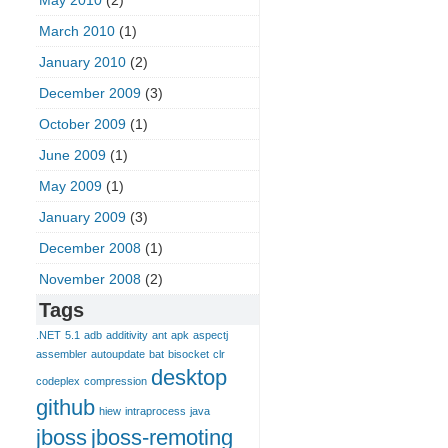
May 2010
(2)
March 2010
(1)
January 2010
(2)
December 2009
(3)
October 2009
(1)
June 2009
(1)
May 2009
(1)
January 2009
(3)
December 2008
(1)
November 2008
(2)
Tags
.NET
5.1
adb
additivity
ant
apk
aspectj
assembler
autoupdate
bat
bisocket
clr
desktop
codeplex
compression
github
hiew
intraprocess
java
jboss
jboss-remoting