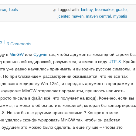
rce
,
Tools
Tagged with:
bintray
,
freemarker
,
gradle
,
jcenter
,
maven
,
maven central
,
mybatis
d
0 Comments
нду в
MinGW
или
Cygwin
так, чтобы аргументы командной строки бы
д правильной кодировкой, разумеется, я имею в виду
UTF-8
. Крайн
укта уже давно научились принимать и выводить русские символы, и
ке. Но при ближайшем рассмотрении оказывается, что не всё так
ля всего кодировку Win-1251, и передать аргумент в программу в
ой кодировке MinGW отправляет аргументы, пришлось написать
росто писала в файл всё, что получает на вход). Конечно, если вы
раммы, то можете её оснастить конфигой, которая бы конвертирова
-8. Но как быть с другими приложениями ? Конкретно меня
 не удалось сконфигурировать MinGW так, чтобы он работал
в будущем это можно было сделать, а ещё лучше – чтобы это