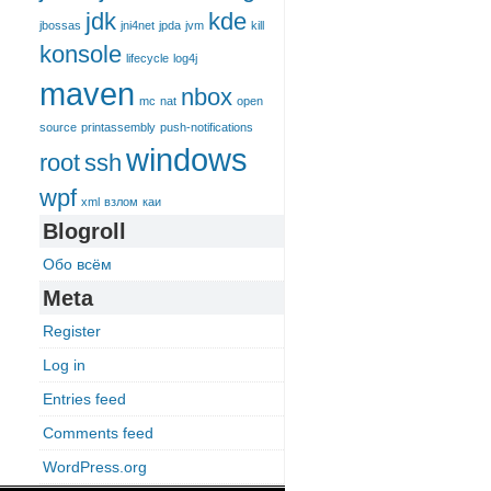
jdk
kde
jbossas
jni4net
jpda
jvm
kill
konsole
lifecycle
log4j
maven
nbox
mc
nat
open
source
printassembly
push-notifications
windows
root
ssh
wpf
xml
взлом
каи
Blogroll
Обо всём
Meta
Register
Log in
Entries feed
Comments feed
WordPress.org