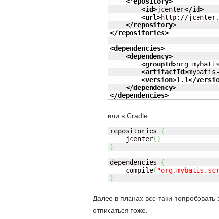
<repository
>
<id
>
jcenter
</id
>
<url
>
http://jcenter
</repository
>
</repositories
>
<dependencies
>
<dependency
>
<groupId
>
org.mybati
<artifactId
>
mybatis
<version
>
1.1
</versi
</dependency
>
</dependencies
>
или в Gradle:
repositories 
{
    jcenter
(
)
}
dependencies 
{
    compile
(
"org.mybatis.sc
}
Далее в планах все-таки попробовать 
отписаться тоже.