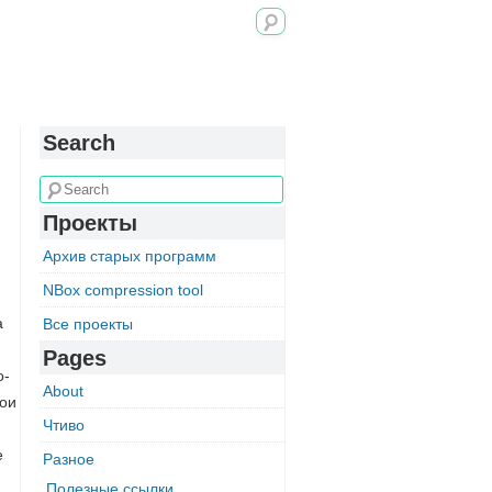
Search
Проекты
Архив старых программ
NBox compression tool
а
Все проекты
Pages
о-
About
вои
Чтиво
е
Разное
Полезные ссылки