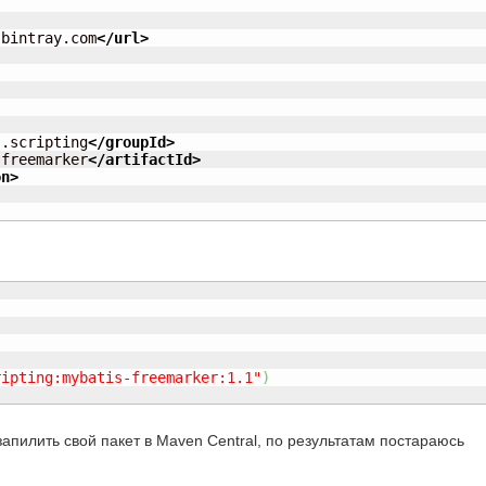
.bintray.com
</url
>
s.scripting
</groupId
>
-freemarker
</artifactId
>
on
>
ripting:mybatis-freemarker:1.1"
)
запилить свой пакет в Maven Central, по результатам постараюсь