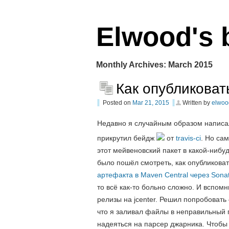
Elwood's 
Monthly Archives:
March 2015
Как опубликоват
Posted on
Mar 21, 2015
Written by
elwoo
Недавно я случайным образом напис
прикрутил бейдж
от
travis-ci
. Но са
этот мейвеновский пакет в какой-нибу
было пошёл смотреть, как опубликова
артефакта в Maven Central через Sonat
то всё как-то больно сложно. И вспомн
релизы на jcenter. Решил попробовать 
что я заливал файлы в неправильный 
надеяться на парсер джарника. Чтобы 