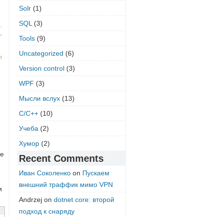
Solr
(1)
SQL
(3)
Tools
(9)
Uncategorized
(6)
Version control
(3)
WPF
(3)
Мысли вслух
(13)
С/C++
(10)
Учеба
(2)
Хумор
(2)
ое
Recent Comments
е
Иван Соколенко
on
Пускаем
внешний траффик мимо VPN
и
Andrzej
on
dotnet core: второй
подход к снаряду