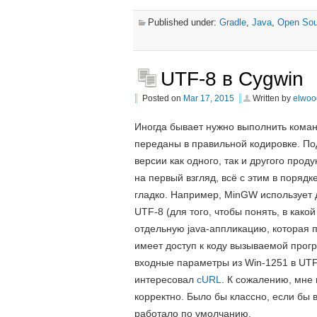
Published under:
Gradle
,
Java
,
Open Sou
UTF-8 в Cygwin
Posted on
Mar 17, 2015
Written by
elwoo
Иногда бывает нужно выполнить кома
переданы в правильной кодировке. По
версии как одного, так и другого прод
на первый взгляд, всё с этим в поряд
гладко. Например, MinGW использует д
UTF-8 (для того, чтобы понять, в как
отдельную java-аппликацию, которая п
имеет доступ к коду вызываемой прог
входные параметры из Win-1251 в UTF
интересовал
cURL
. К сожалению, мне
корректно. Было бы классно, если бы 
работало по умолчанию.