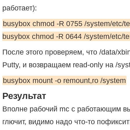
работает):
busybox chmod -R 0755 /system/etc/te
busybox chmod -R 0644 /system/etc/ter
После этого проверяем, что /data/xbi
Putty, и возвращаем read-only на /sys
busybox mount -o remount,ro /system
Результат
Вполне рабочий mc с работающим в
глючит, видимо надо что-то пофиксит