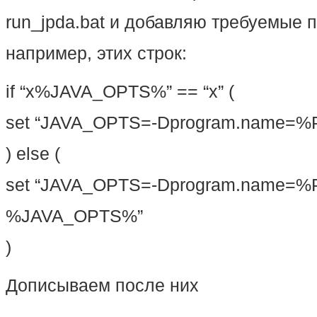
run_jpda.bat и добавляю требуемые 
например, этих строк:
if “x%JAVA_OPTS%” == “x” (
set “JAVA_OPTS=-Dprogram.name
) else (
set “JAVA_OPTS=-Dprogram.name
%JAVA_OPTS%”
)
Дописываем после них