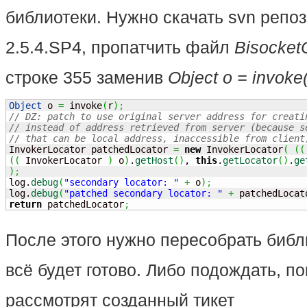
библиотеки. Нужно скачать svn репоз
2.5.4.SP4, пропатчить файл
BisocketC
строке 355 заменив
Object o = invoke(
Object
 o 
=
 invoke
(
r
)
;
// DZ: patch to use original server address for creati
// instead of address retrieved from server (because s
// that can be local address, inaccessible from client
InvokerLocator patchedLocator 
=
new
 InvokerLocator
(
(
(
(
(
 InvokerLocator 
)
 o
)
.
getHost
(
)
, 
this
.
getLocator
(
)
.
ge
)
;
log.
debug
(
"secondary locator: "
+
 o
)
;
log.
debug
(
"patched secondary locator: "
+
 patchedLocat
return
 patchedLocator
;
После этого нужно пересобрать библ
всё будет готово. Либо подождать, п
рассмотрят созданный тикет