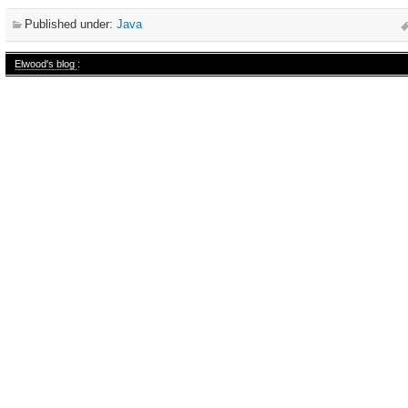
Published under:
Java
Elwood's blog
: