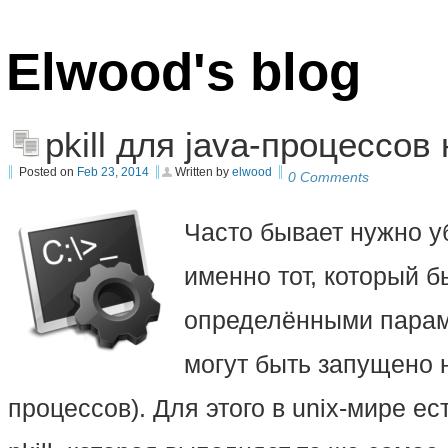
Elwood's blog
pkill для java-процессов
Posted on
Feb 23, 2014
Written by
elwood
0 Comments
Часто бывает нужно уб
именно тот, который 
определёнными параме
могут быть запущено н
процессов). Для этого в unix-мире е