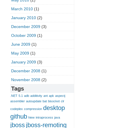
May 2010
(2)
March 2010
(1)
January 2010
(2)
December 2009
(3)
October 2009
(1)
June 2009
(1)
May 2009
(1)
January 2009
(3)
December 2008
(1)
November 2008
(2)
Tags
.NET
5.1
adb
additivity
ant
apk
aspectj
assembler
autoupdate
bat
bisocket
clr
desktop
codeplex
compression
github
hiew
intraprocess
java
jboss
jboss-remoting