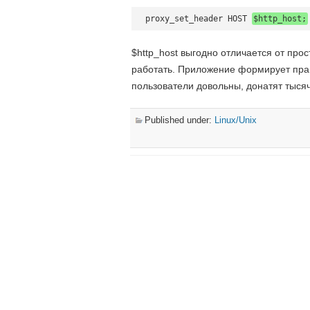
proxy_set_header HOST 
$http_host;
$http_host выгодно отличается от прост
работать. Приложение формирует прав
пользователи довольны, донатят тысяч
Published under:
Linux/Unix