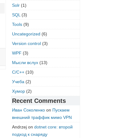
Solr
(1)
SQL
(3)
Tools
(9)
Uncategorized
(6)
Version control
(3)
WPF
(3)
Мысли вслух
(13)
С/C++
(10)
Учеба
(2)
Хумор
(2)
Recent Comments
Иван Соколенко
on
Пускаем
внешний траффик мимо VPN
Andrzej
on
dotnet core: второй
подход к снаряду