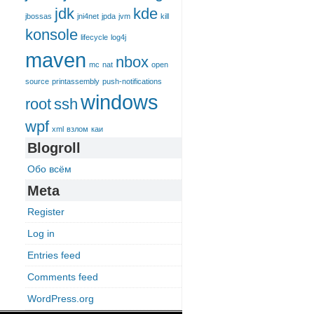
jdk
kde
jbossas
jni4net
jpda
jvm
kill
konsole
lifecycle
log4j
maven
nbox
mc
nat
open
source
printassembly
push-notifications
windows
root
ssh
wpf
xml
взлом
каи
Blogroll
Обо всём
Meta
Register
Log in
Entries feed
Comments feed
WordPress.org