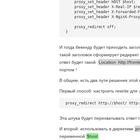
    proxy_set_header HOST $host;

    proxy_set_header X-Real-IP $re
    proxy_set_header X-Forwarded-F
    proxy_set_header X-NginX-Proxy
    proxy_redirect off;

И тогда бекенду будет приходить заго
такой заголовок сформирует редирект б
ответ будет такой:
Location: http://front
портом !
В общем, есть два пути решения этой
Первый способ: настроить rewrite для 
Эта штука будет перехватывать ответ 
И второй: использовать в директиве
pr
переменной
$host
: