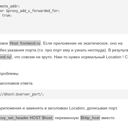
mote_addr;

or $proxy_add_x_forwarded_for;

 true;

ловок
Host: frontend.ru
. Если приложение не экзотическое, оно на
ез указания порта (т.к. про порт ему и узнать неоткуда). В результ
end.ru/
, что совсем не круто. Нам-то нужен нормальный Location ! С
 проблемы.
заголовков ответа
приложения и заменять в заголовках Location, дописывая порт.
oxy_set_header HOST $host;
переменную
$http_host
вместо